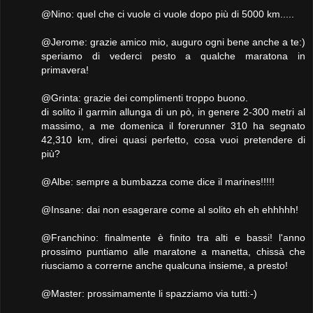
@Nino: quel che ci vuole ci vuole dopo più di 5000 km.....
@Jerome: grazie amico mio, auguro ogni bene anche a te:)
speriamo di vederci pesto a qualche maratona in
primavera!
@Grinta: grazie dei complimenti troppo buono.
di solito il garmin allunga di un pò, in genere 2-300 metri al
massimo, a me domenica il forerunner 310 ha segnato
42,310 km, direi quasi perfetto, cosa vuoi pretendere di
più?
@Albe: sempre a bumbazza come dice il marines!!!!!
@Insane: dai non esagerare come al solito eh eh ehhhhh!
@Franchino: finalmente è finito tra alti e bassi! l'anno
prossimo puntiamo alle maratone a manetta, chissà che
riusciamo a correrne anche qualcuna insieme, a presto!
@Master: prossimamente li spazziamo via tutti:-)