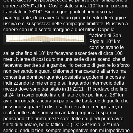
correre a 3'50" al km. Così è stato sino al 10° km in cui sono
transitato in 38'14". Sino a quel punto il percorso era
pianeggiante, dopo aver fatto un giro nel centro di Reggio si
usciva e ci si spostava nelle campagne limitrofe. Riuscivo a
correre con un discreto margine a quel ritmo.
Dopo la
frazione di San
Rigo al 10° km
cominciavano le
salite che fino al 18° km facevano ascendere di circa 100
metri. Niente di così duro ma una serie di saliscendi che si
facevano sentire sulle gambe. Ho cercato di gestire lo sforzo
non pensando a quanti chilometri mancavano all'arrivo ma
concentrandomi per quanto possibile a godermi la corsa e
indirizzando le mie energie sul traguardo intermedio della
mezza dove sono transitato in 1h22'11". Ricordavo che fino
al 24° km avrei potuto tirare il fiato e che poi fino al 28° km
avrei incontrato ancora un paio salite bastarde di quelle che
possono segnare. In discesa ho cercato di recuperare, in
realtà nelle salite non sono andato proprio al risparmio
pensando che prima me le sarei tolte dai piedi prima avrei
finito di tribolare, bella tattica....:-) Dal 28° km al 32° una
serie di ondulazioni sempre impegnative non mi impedivano