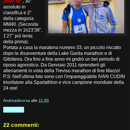
2h45'49"
, 30°
assoluto in
classifica e 2°
della categoria
MM40. (Seconda
mezza in 1h23'38",
1'27" più lenta
della prima).
Portata a casa la maratona numero 33, un piccolo riscatto
dopo le disavventure della Lake Garda marathon e di
Gibilterra. Ora fino a fine anno mi godrò un bel periodo di
riposo agonistico. Da Gennaio 2011 riprenderò gli
allenamenti in vista della Treviso marathon di fine Marzo!
P.S: Nell'ultima foto sono con l'impareggiabile IVAN CUDIN
trionfatore alla Spartathlon e vice campione mondiale della
24 ore!
Andreadicorsa
alle
11:00
Condividi
22 commenti: