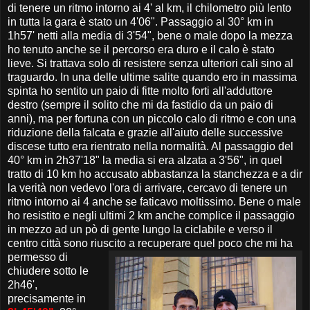
di tenere un ritmo intorno ai 4' al km, il chilometro più lento
in tutta la gara è stato un 4'06". Passaggio al 30° km in
1h57' netti alla media di 3'54", bene o male dopo la mezza
ho tenuto anche se il percorso era duro e il calo è stato
lieve. Si trattava solo di resistere senza ulteriori cali sino al
traguardo. In una delle ultime salite quando ero in massima
spinta ho sentito un paio di fitte molto forti all'adduttore
destro (sempre il solito che mi da fastidio da un paio di
anni), ma per fortuna con un piccolo calo di ritmo e con una
riduzione della falcata e grazie all'aiuto delle successive
discese tutto era rientrato nella normalità. Al passaggio del
40° km in 2h37'18" la media si era alzata a 3'56", in quel
tratto di 10 km ho accusato abbastanza la stanchezza e a dir
la verità non vedevo l'ora di arrivare, cercavo di tenere un
ritmo intorno ai 4 anche se faticavo moltissimo. Bene o male
ho resistito e negli ultimi 2 km anche complice il passaggio
in mezzo ad un pò di gente lungo la ciclabile e verso il
centro città sono riuscito
a recuperare quel poco che mi ha
permesso di
chiudere sotto le
2h46',
precisamente in