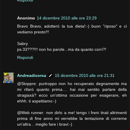
Rispondi
Anonimo
14 dicembre 2010 alle ore 23:29
Bravo Bravo, adotterò la tua dieta!:-) buon "riposo" e ci
vediamo presto!!!
Sabry
ps.33???!!! non ho parole...ma da quanto corri?!
Rispondi
Andreadicorsa
15 dicembre 2010 alle ore 21:31
@Stoppre: purtroppo non ho recuperato degnamente ma
mi rifarò quanto prima.... hai mai sentito parlare della
stragiaxà? ecco un'ottima occasione per esagerare, eh
ehhh. ti aspettiamo:-)
@Web runner: non dirlo a me! tengo i freni tirati altrimenti
prima di fine anno mi verrebbe la tentazione di correrne
un'altra... meglio fare i bravi:-)