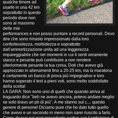
qualche timore ad
usarle in una 42 km
soprattutto in questo
periodo dove non
sono al massimo
delle mie
performances e non posso puntare a record personali. Devo
dire che sono rimasto impressionato dalla loro
confortevolezza, morbidezza e soprattutto
dall'ammortizzazione unita ad una leggerezza
impareggiabile che nei momenti in cui ti senti veramente
stanco e pesante può contribuire a non rendere
ulteriormente pesante la tua corsa. Doti che avevo già
apprezzato in allenamenti fino a 20-25 km, ma la maratona
è certamente un banco di prova più impegnativo e loro
hanno superato il test a pieni voti, sono molto soddisfatto
della scelta!
LA GARA: Non sono uno di quelli che quando arriva al
traguardo dice "beh ne avevo ancora, potevo andare meglio
se solo tiravo un pò di più". A me stanno sul c.... questo
genere di persone! Diciamo pure che ho dato tutto quello
che avevo e un secondo in meno non sarei riuscito a farlo.
Come dicevo nel post precedente partivo con l'ambizione di